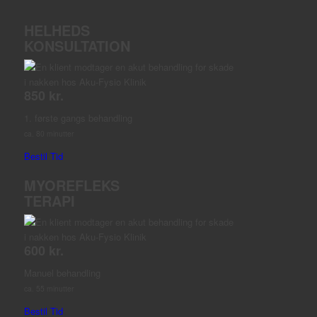
HELHEDS
KONSULTATION
850 kr.
1. første gangs behandling
ca. 80 minutter
Bestil Tid
MYOREFLEKS
TERAPI
600 kr.
Manuel behandling
ca. 55 minutter
Bestil Tid