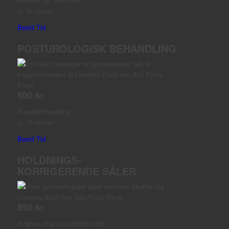
ca. 55 minutter
Bestil Tid
POSTUROLOGISK BEHANDLING
800 kr.
Årsagsbehandling
ca. 75 minutter
Bestil Tid
HOLDNINGS-
KORRIGERENDE SÅLER
850 kr.
(kræver et posturologisk tjek)