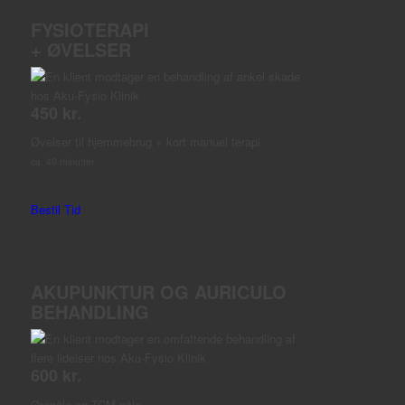
FYSIOTERAPI
+ ØVELSER
450 kr.
Øvelser til hjemmebrug + kort manuel terapi
ca. 40 minutter
Bestil Tid
AKUPUNKTUR OG AURICULO
BEHANDLING
600 kr.
Ørenåle og TCM-nåle