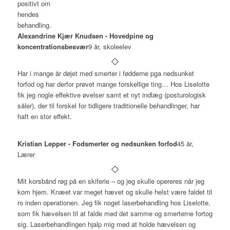
Alexandrine Kjær Knudsen - Hovedpine og
koncentrationsbesvær
9 år, skoleelev
Har i mange år døjet med smerter i fødderne pga nedsunket
forfod og har derfor prøvet mange forskellige ting… Hos Liselotte
fik jeg nogle effektive øvelser samt et nyt indlæg (posturologisk
såler), der til forskel for tidligere traditionelle behandlinger, har
haft en stor effekt.
Kristian Lepper - Fodsmerter og nedsunken forfod
45 år,
Lærer
Mit korsbånd røg på en skiferie – og jeg skulle opereres når jeg
kom hjem. Knæet var meget hævet og skulle helst være faldet til
ro inden operationen. Jeg fik noget laserbehandling hos Liselotte,
som fik hævelsen til at falde med det samme og smerterne fortog
sig. Laserbehandlingen hjalp mig med at holde hævelsen og