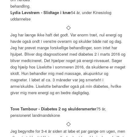
Lydia Løvstrøm - Slidtage i knæ
54 år, under Kinesiolog
uddannelse
Jeg har længe ikke haft det godt. Var enorm træt, nul energi og
havde også ondt i venstre overarm og skulder både nat og dag.
Jeg har prøvet mange forskellige behandlinger, som intet har
hjulpet. Bliver dog diagnosticeret med diabetes 2 i marts 2016 og
bliver medicineret. Det hjælper noget på energi-niveauet. Søger
dog hjælp hos Liselotte i sommeren 2016, da skulderne er meget
skidt. Hun behandler mig med massage, akupunktur og
magneter. I løbet af ca. 3 måneder var jeg smertefri i
arme/skuldre. Liselotte behandler også på min diabetes, hvilke
giver mig mere energi og en bedre dagligdag.
Tove Tambour - Diabetes 2 og skuldersmerter
75 år,
pensioneret landmandskone
Jeg begyndte for 3-4 år siden at løbe et par gange om ugen, men