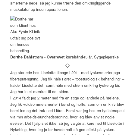
smerterne nede, så jeg kunne træne den omkringliggende
muskulatur op inden operationen.
Dorthe Dahlstrøm - Overrevet korsbånd
45 år, Sygeplejerske
Jeg startede hos Liselotte tilbage i 2011 med lyskesmerter pga
fibersprængning. Jeg fik nåle i øret – “posturologisk behandling” –
kalder Liselotte det, samt nåle med strøm omkring lyske og lår.
Jeg har intet mærket til det siden.
I 2014 faldt jeg 2 meter ned fra en stige og landede på hælene.
Jeg fik voldsomme smerter i lænd og hofte, som om en kniv blev
boret ind og det trak ned i låret. Først var jeg hos en fysioterapeut
via min arbejds-sundhedsordning, hvor jeg blev anvist nogle
øvelser. Det hjalp slet ikke, så jeg valgte at køre ned til Liselotte i
Nykøbing, hvor jeg jo før havde haft så god effekt på lysken.