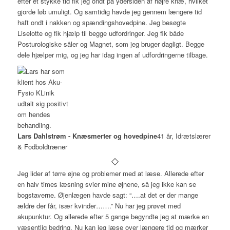
efter et stykke tid fik jeg ondt på ydersiden af højre knæ, hvilket
gjorde løb umuligt. Og samtidig havde jeg gennem længere tid
haft ondt i nakken og spændingshovedpine. Jeg besøgte
Liselotte og fik hjælp til begge udfordringer. Jeg fik både
Posturologiske såler og Magnet, som jeg bruger dagligt. Begge
dele hjælper mig, og jeg har idag ingen af udfordringerne tilbage.
Lars Dahlstrøm - Knæsmerter og hovedpine
41 år, Idrætslærer
& Fodboldtræner
Jeg lider af tørre øjne og problemer med at læse. Allerede efter
en halv times læsning svier mine øjnene, så jeg ikke kan se
bogstaverne. Øjenlægen havde sagt: “….at det er der mange
ældre der får, især kvinder…….” Nu har jeg prøvet med
akupunktur. Og allerede efter 5 gange begyndte jeg at mærke en
væsentlig bedring. Nu kan jeg læse over længere tid og mærker