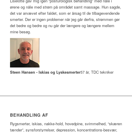
Liselotte gav mig igen “posturologisk behandling” med nåle i
ørene og nåle med strøm på området samt massage. Hun sagde,
det var arvævet efter faldet, som er årsag til de tilbagevendende
smerter. Der er ingen problemer når jeg går derfra, strømmen gør
det bedre og bedre og nu går der længere og længere mellem
mine besøg.
Steen Hansen - Iskias og Lyskesmerter
57 år, TDC tekniker
BEHANDLING AF
Rygsmerter, iskias, nakke-hold, hovedpine, svimmelhed, “skæren
tænder”, synsforstyrrelser, depression, koncentrations-besvær,